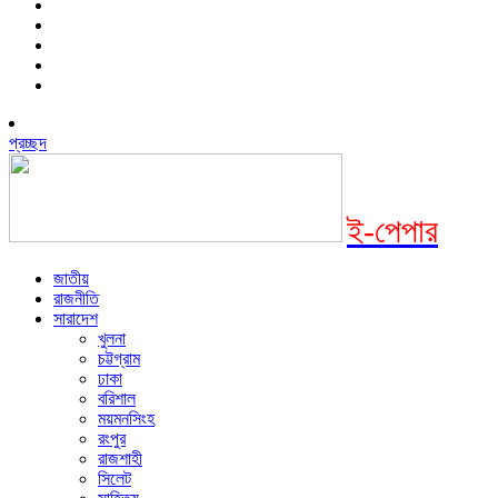
প্রচ্ছদ
ই-পেপার
জাতীয়
রাজনীতি
সারাদেশ
খুলনা
চট্টগ্রাম
ঢাকা
বরিশাল
ময়মনসিংহ
রংপুর
রাজশাহী
সিলেট