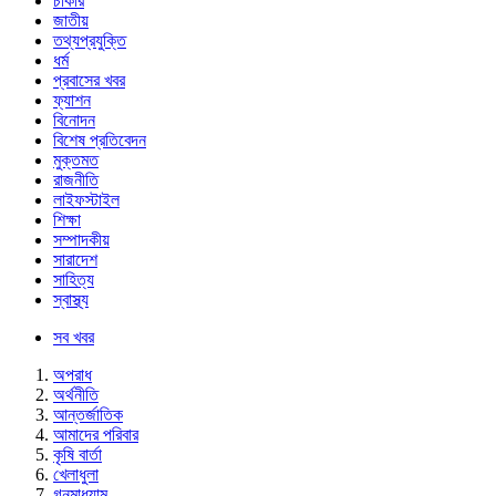
চাকরি
জাতীয়
তথ্যপ্রযুক্তি
ধর্ম
প্রবাসের খবর
ফ্যাশন
বিনোদন
বিশেষ প্রতিবেদন
মুক্তমত
রাজনীতি
লাইফস্টাইল
শিক্ষা
সম্পাদকীয়
সারাদেশ
সাহিত্য
স্বাস্থ্য
সব খবর
অপরাধ
অর্থনীতি
আন্তর্জাতিক
আমাদের পরিবার
কৃষি বার্তা
খেলাধুলা
গনমাধ্যাম