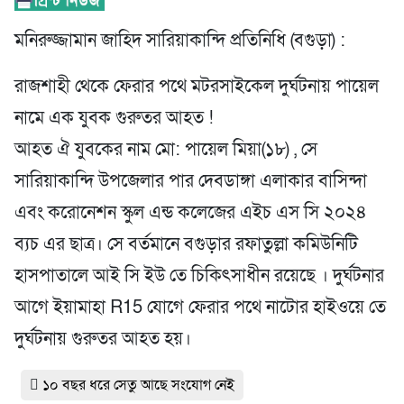
মনিরুজ্জামান জাহিদ সারিয়াকান্দি প্রতিনিধি (বগুড়া) :
রাজশাহী থেকে ফেরার পথে মটরসাইকেল দুর্ঘটনায় পায়েল
নামে এক যুবক গুরুতর আহত !
আহত ঐ যুবকের নাম মো: পায়েল মিয়া(১৮) , সে
সারিয়াকান্দি উপজেলার পার দেবডাঙ্গা এলাকার বাসিন্দা
এবং করোনেশন স্কুল এন্ড কলেজের এইচ এস সি ২০২৪
ব্যচ এর ছাত্র। সে বর্তমানে বগুড়ার রফাতুল্লা কমিউনিটি
হাসপাতালে আই সি ইউ তে চিকিৎসাধীন রয়েছে । দুর্ঘটনার
আগে ইয়ামাহা R15 যোগে ফেরার পথে নাটোর হাইওয়ে তে
দুর্ঘটনায় গুরুতর আহত হয়।
১০ বছর ধরে সেতু আছে সংযোগ নেই