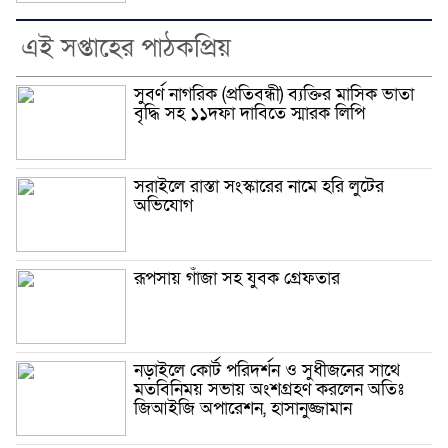
এই সপ্তাহের পাঠকপ্রিয়
সুবর্ণ নাগরিক (প্রতিবন্ধী) ব্যক্তির মাসিক ভাতা
বৃদ্ধি সহ ১১দফা দাবিতে স্মারক লিপি
সরাইলে রাস্তা সংস্কারের নামে হরি লুটের
অভিযোগ
রূপসায় গাঁজা সহ যুবক গ্রেফতার
নড়াইলে কোর্ট পরিদর্শন ও সুধীজনের সাথে
মতবিনিময় সভায় অংশগ্রহণ করলেন অতিঃ
জিআইজি অপারেশন, হাসানুজ্জামান