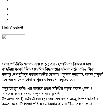
Link Copied!
খুলনা প্রতিনিধিঃ খুলনার রূপসায় ১৫ জুন বৃহস্পতিবার বিকাল ৪ টায়
কাজদিয়া সরকারী উচ্চ মাধ্যমিক বিদ্যালয়ের ফুটবল মাঠে জাতির পিতা
বঙ্গবন্ধু শেখ মুজিবুর রহমান জাতীয় গোল্ডকাপ ফুটবল টুর্নামেন্ট, বালক (অনূর্ধ্ব
-১৭) এর ফাইনাল খেলা ও পুরস্কার বিতরণী অনুষ্ঠিত হয়।
অনুষ্ঠানে জুম কলিং এর মাধ্যমে প্রধান অতিথীর বক্তৃতা করেন খুলনা-৪
আসনের সংসদ সদস্য আব্দুস সালাম মূশের্দী।
উপজেলা নির্বাহী কর্মকর্তা কোহিনুর জাহানের সভাপতিত্বে, বিশেষ অতিথীর
বক্তৃতা করেন উপজেলা পরিষদ চেয়ারম্যান কামাল উদ্দিন বাদশা, থানা