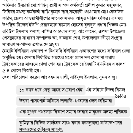
অফিসার ইনচার্জ মো:শাহিন, প্রাণী সম্পদ কর্মকর্তা প্রদীপ কুমার মজুমদার,
সিনিয়র মৎস্য কর্মকর্তা বাপ্পি কুমার দাস,সহকারী প্রোগ্রামার মোঃ রেজাউল
করিম, জেলা আওয়ামীলীগের সাবেক সদস্য আব্দুর মজিদ ফকির। এসময়
উপস্থিত ছিলেন ইউপি চেয়ারম্যান কামাল হোসেন বুলবুল প্রধান শিক্ষক মোঃ
রবিউল ইসলাম পলাশ, বাশির আহম্মাদ লালু, আঃ কাদের, রূপসা উপজেলা
প্রেসক্লাবের সাধারণ সম্পাদক আ: রাজ্জাক শেখ, উপজেলার ক্রীড়া সংস্থার
সাধারণ সম্পাদক প্রশান্ত দে প্রমূখ।
নৈহাটি ইউনিয়ন একাদশ ও টিএসবি ইউনিয়ন একাদশের মধ্যে ফাইনাল খেলা
অনুষ্ঠিত হয়। খেলায় নির্ধারিত সময়ের মধ্যে কোন দল গোল না করায়
ট্রাইবেকারের মাধ্যমে খেলা শেষ হয়। ট্রাইবেকারে নৈহাটি ইউনিয়ন একাদশ
৫-৪ গোলে বিজয়ী হয়।
খেলা পরিচালনা করেন আঃ রহমান ঢালী, সাইফুল ইসলাম, সুমন রাজু।
১০ বছর ধরে সেতু আছে সংযোগ নেই
এই সাইটে নিজম্ব নিউজ
তৈরির
উত্তরা পাসপোর্ট অফিসে দালালি- ৮জনের জেল জরিমানা
এক যুগের পথচলায় বিকাশ সম্মান জানায় মানুষের অদম্য শক্তিকে
কুমিল্লার সিভিল সার্জনের সাথে নবাব ফয়জুন্নেছা ফাউন্ডেশনের
সদস্যদের সৌজন্য সাক্ষাৎ