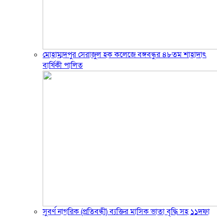
মোহাম্মদপুর সেরাজুল হক ক‌লে‌জে বঙ্গবন্ধুর ৪৮তম শাহাদাৎ
বা‌র্ষিকী পা‌লিত
সুবর্ণ নাগরিক (প্রতিবন্ধী) ব্যক্তির মাসিক ভাতা বৃদ্ধি সহ ১১দফা