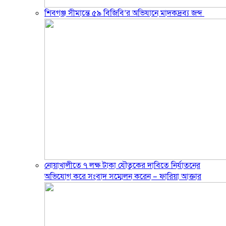
শিবগঞ্জ সীমান্তে ৫৯ বিজিবি’র অভিযানে মাদকদ্রব্য জব্দ ​
নোয়াখালীতে ৭ লক্ষ টাকা যৌতুকের দাবিতে নির্যাতনের
অভিযোগ করে সংবাদ সম্মেলন করেন – ফারিয়া আক্তার