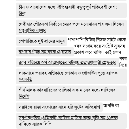
চীন ও বাংলাদেশ হচ্ছে ঐতিহ্যবাহী বন্ধুত্বপূর্ণ প্রতিবেশী দেশ:
চীনা
দেবীদ্বার পৌরসভা নির্বচনে মেয়র পদে মনোনায়ন পত্র জমা দিলেন
সাংবাদিক বাশার
পাশাপাশি বিভিন্ন নিউজ সাইট থেকে
ভোগান্তিতে দুই গ্রামের মানুষ
খবর সংগ্রহ করে সংশ্লিষ্ট সূত্রসহ
রূপসায় গাঁজা সহ যুবক গ্রেফতার
প্রকাশ করে থাকি। তাই কোন
খবর
র‌্যাব পরিচয়ে অর্থ আত্মসাতের ঘটনায় প্রতারণাকারী গ্রেফতার
নিয়ে
লাকসামে ভয়াবহ অগ্নিকাণ্ডে দোকান ও গোডাউন পুড়ে ব‍্যাপক
ক্ষয়ক্ষতি
শীর্ষ মাদক কারবারিদের তালিকা এক মাসের মধ্যে দাখিলের
নির্দেশ
আপত্তি বা
সরাইলে রাস্তা সংস্কারের নামে হরি লুটের অভিযোগ
সুবর্ণ নাগরিক (প্রতিবন্ধী) ব্যক্তির মাসিক ভাতা বৃদ্ধি সহ ১১দফা
দাবিতে স্মারক লিপি