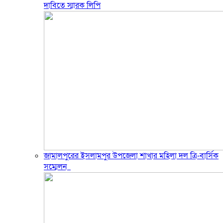
দাবিতে স্মারক লিপি
জামালপুরের ইসলামপুর উপজেলা শাখার মহিলা দল ত্রি-বার্সিক
সম্মেলন