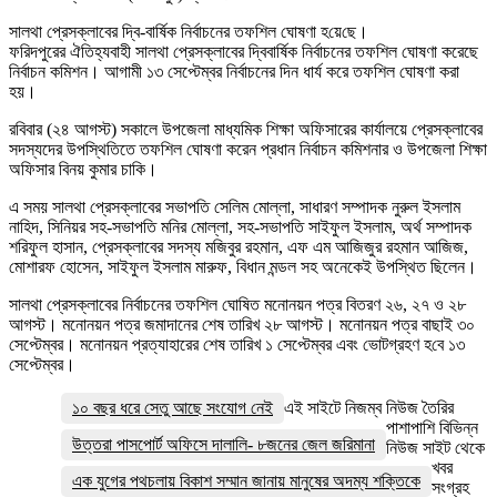
সালথা প্রেসক্লাবের দ্বি-বার্ষিক নির্বাচনের তফশিল ঘোষণা হ‌য়ে‌ছে।
ফরিদপুরের ঐতিহ্যবাহী সালথা প্রেসক্লাবের দ্বিবার্ষিক নির্বাচনের তফশিল ঘোষণা করেছে
নির্বাচন কমিশন। আগামী ১৩ সেপ্টেম্বর নির্বাচনের দিন ধার্য করে তফশিল ঘোষণা করা
হয়।
রবিবার (২৪ আগস্ট) সকালে উপজেলা মাধ্যমিক শিক্ষা অফিসারের কার্যালয়ে প্রেসক্লাবের
সদস্যদের উপস্থিতিতে তফশিল ঘোষণা করেন প্রধান নির্বাচন কমিশনার ও উপজেলা শিক্ষা
অফিসার বিনয় কুমার চাকি।
এ সময় সালথা প্রেসক্লাবের সভাপতি সেলিম মোল্লা, সাধারণ সম্পাদক নুরুল ইসলাম
নাহিদ, সিনিয়র সহ-সভাপতি মনির মোল্লা, সহ-সভাপতি সাইফুল ইসলাম, অর্থ সম্পাদক
শরিফুল হাসান, প্রেসক্লাবের সদস্য মজিবুর রহমান, এফ এম আজিজুর রহমান আজিজ,
মোশারফ হোসেন, সাইফুল ইসলাম মারুফ, বিধান মন্ডল সহ অনেকেই উপস্থিত ছিলেন।
সালথা প্রেসক্লাবের নির্বাচনের তফশিল ঘোষিত মনোনয়ন পত্র বিতরণ ২৬, ২৭ ও ২৮
আগস্ট। মনোনয়ন পত্র জমাদানের শেষ তারিখ ২৮ আগস্ট। মনোনয়ন পত্র বাছাই ৩০
সেপ্টেম্বর। মনোনয়ন প্রত্যাহারের শেষ তারিখ ১ সেপ্টেম্বর এবং ভোটগ্রহণ হ‌বে ১৩
সেপ্টেম্বর।
১০ বছর ধরে সেতু আছে সংযোগ নেই
এই সাইটে নিজম্ব নিউজ তৈরির
পাশাপাশি বিভিন্ন
উত্তরা পাসপোর্ট অফিসে দালালি- ৮জনের জেল জরিমানা
নিউজ সাইট থেকে
খবর
এক যুগের পথচলায় বিকাশ সম্মান জানায় মানুষের অদম্য শক্তিকে
সংগ্রহ