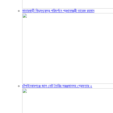
মাতারবাড়ী বিদ্যুৎকেন্দ্র পরিদর্শনে প্রধানমন্ত্রী তারেক রহমান
চাঁপাইনবাবগঞ্জে জাল নোট তৈরির সরঞ্জমানসহ গ্রেফতার ২