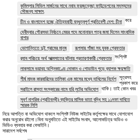
কুমিল্লার সিভিল সার্জনের সাথে নবাব ফয়জুন্নেছা ফাউন্ডেশনের সদস্যদের
সৌজন্য সাক্ষাৎ
করে
চীন ও বাংলাদেশ হচ্ছে ঐতিহ্যবাহী বন্ধুত্বপূর্ণ প্রতিবেশী দেশ: চীনা
দেবীদ্বার পৌরসভা নির্বচনে মেয়র পদে মনোনায়ন পত্র জমা দিলেন সাংবাদিক
বাশার
ভোগান্তিতে দুই গ্রামের মানুষ
রূপসায় গাঁজা সহ যুবক গ্রেফতার
সংশ্লিষ্ট
র‌্যাব পরিচয়ে অর্থ আত্মসাতের ঘটনায় প্রতারণাকারী গ্রেফতার
লাকসামে ভয়াবহ অগ্নিকাণ্ডে দোকান ও গোডাউন পুড়ে ব‍্যাপক ক্ষয়ক্ষতি
সূত্রসহ
শীর্ষ মাদক কারবারিদের তালিকা এক মাসের মধ্যে দাখিলের নির্দেশ
প্রকাশ করে
থাকি। তাই কোন খবর
সরাইলে রাস্তা সংস্কারের নামে হরি লুটের অভিযোগ
সুবর্ণ নাগরিক (প্রতিবন্ধী) ব্যক্তির মাসিক ভাতা বৃদ্ধি সহ ১১দফা দাবিতে
স্মারক লিপি
নিয়ে আপত্তি বা অভিযোগ থাকলে সংশ্লিষ্ট নিউজ সাইটের কর্তৃপক্ষের সাথে যোগাযোগ
করার অনুরোধ রইলো।বিনা অনুমতিতে এই সাইটের সংবাদ, আলোকচিত্র অডিও ও
ভিডিও ব্যবহার করা বেআইনি।
সারাদেশ সর্বশেষ