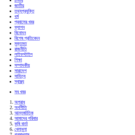
চাকরি
জাতীয়
তথ্যপ্রযুক্তি
ধর্ম
প্রবাসের খবর
ফ্যাশন
বিনোদন
বিশেষ প্রতিবেদন
মুক্তমত
রাজনীতি
লাইফস্টাইল
শিক্ষা
সম্পাদকীয়
সারাদেশ
সাহিত্য
স্বাস্থ্য
সব খবর
অপরাধ
অর্থনীতি
আন্তর্জাতিক
আমাদের পরিবার
কৃষি বার্তা
খেলাধুলা
গনমাধ্যাম