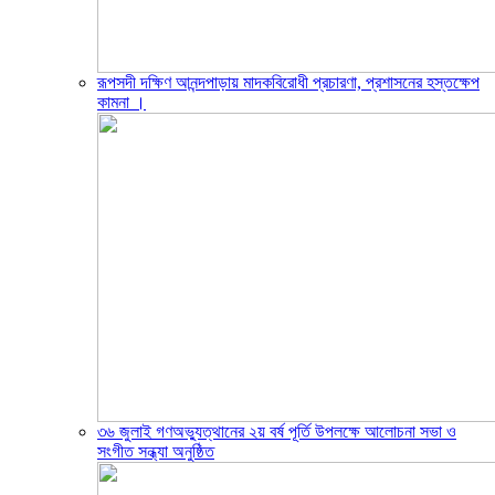
রূপসদী দক্ষিণ আনন্দপাড়ায় মাদকবিরোধী প্রচারণা, প্রশাসনের হস্তক্ষেপ
কামনা ‎।
৩৬ জুলাই গণঅভ্যুত্থানের ২য় বর্ষ পূর্তি উপলক্ষে আলোচনা সভা ও
সংগীত সন্ধ্যা অনুষ্ঠিত