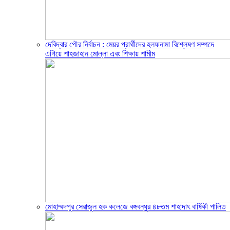
দেবিদ্বার পৌর নির্বাচন : মেয়র প্রার্থীদের হলফনামা বিশ্লেষণ সম্পদে
এগিয়ে শাহজাহান মোল্লা এবং শিক্ষায় শামীম
মোহাম্মদপুর সেরাজুল হক ক‌লে‌জে বঙ্গবন্ধুর ৪৮তম শাহাদাৎ বা‌র্ষিকী পা‌লিত