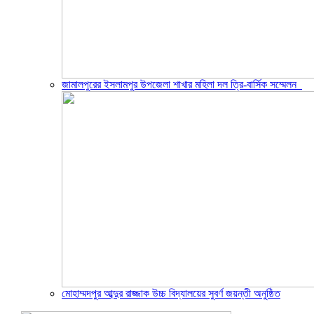
জামালপুরের ইসলামপুর উপজেলা শাখার মহিলা দল ত্রি-বার্সিক সম্মেলন
মোহাম্মদপুর আব্দুর রাজ্জাক উচ্চ বিদ্যালয়ের সুবর্ণ জয়ন্তী অনুষ্ঠিত