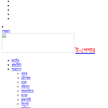
প্রচ্ছদ
ই-পেপার
জাতীয়
রাজনীতি
সারাদেশ
খুলনা
চট্টগ্রাম
ঢাকা
বরিশাল
ময়মনসিংহ
রংপুর
রাজশাহী
সিলেট