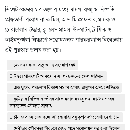
সিলেট রেঞ্জের চার জেলার মধ্যে মামলা রুজু ও নিষ্পত্তি,
গ্রেফতারী পরোয়ানা তামিল, আসামি গ্রেফতার, মাদক ও
চোরাচালান উদ্ধার, ক্লু-লেস মামলা উদঘাটন, ট্রাফিক ও
আইনশৃঙ্খলা নিয়ন্ত্রণে সন্তোষজনক পারফরম্যান্স বিবেচনায়
এই পুরস্কার প্রদান করা হয়।
১০ বছর ধরে সেতু আছে সংযোগ নেই
উত্তরা পাসপোর্ট অফিসে দালালি- ৮জনের জেল জরিমানা
এক যুগের পথচলায় বিকাশ সম্মান জানায় মানুষের অদম্য শক্তিকে
কুমিল্লার সিভিল সার্জনের সাথে নবাব ফয়জুন্নেছা ফাউন্ডেশনের
সদস্যদের সৌজন্য সাক্ষাৎ
চীন ও বাংলাদেশ হচ্ছে ঐতিহ্যবাহী বন্ধুত্বপূর্ণ প্রতিবেশী দেশ: চীনা
দেবীদ্বার পৌরসভা নির্বচনে মেয়র পদে মনোনায়ন পত্র জমা দিলেন