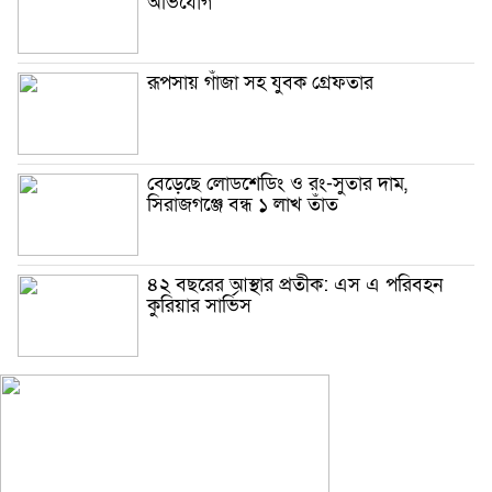
অভিযোগ
রূপসায় গাঁজা সহ যুবক গ্রেফতার
বেড়েছে লোডশেডিং ও রং-সুতার দাম,
সিরাজগঞ্জে বন্ধ ১ লাখ তাঁত
৪২ বছরের আস্থার প্রতীক: এস এ পরিবহন
কুরিয়ার সার্ভিস