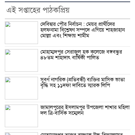
এই সপ্তাহের পাঠকপ্রিয়
দেবিদ্বার পৌর নির্বাচন : মেয়র প্রার্থীদের
হলফনামা বিশ্লেষণ সম্পদে এগিয়ে শাহজাহান
মোল্লা এবং শিক্ষায় শামীম
মোহাম্মদপুর সেরাজুল হক ক‌লে‌জে বঙ্গবন্ধুর
৪৮তম শাহাদাৎ বা‌র্ষিকী পা‌লিত
সুবর্ণ নাগরিক (প্রতিবন্ধী) ব্যক্তির মাসিক ভাতা
বৃদ্ধি সহ ১১দফা দাবিতে স্মারক লিপি
জামালপুরের ইসলামপুর উপজেলা শাখার মহিলা
দল ত্রি-বার্সিক সম্মেলন