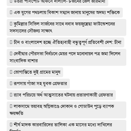
উত্তরা পাসপোর্ট অফিসে দালালি- ৮জনের জেল জরিমানা
এক যুগের পথচলায় বিকাশ সম্মান জানায় মানুষের অদম্য শক্তিকে
কুমিল্লার সিভিল সার্জনের সাথে নবাব ফয়জুন্নেছা ফাউন্ডেশনের
সদস্যদের সৌজন্য সাক্ষাৎ
চীন ও বাংলাদেশ হচ্ছে ঐতিহ্যবাহী বন্ধুত্বপূর্ণ প্রতিবেশী দেশ: চীনা
দেবীদ্বার পৌরসভা নির্বচনে মেয়র পদে মনোনায়ন পত্র জমা দিলেন
সাংবাদিক বাশার
ভোগান্তিতে দুই গ্রামের মানুষ
রূপসায় গাঁজা সহ যুবক গ্রেফতার
র‌্যাব পরিচয়ে অর্থ আত্মসাতের ঘটনায় প্রতারণাকারী গ্রেফতার
লাকসামে ভয়াবহ অগ্নিকাণ্ডে দোকান ও গোডাউন পুড়ে ব‍্যাপক
ক্ষয়ক্ষতি
শীর্ষ মাদক কারবারিদের তালিকা এক মাসের মধ্যে দাখিলের