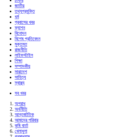
চাকরি
জাতীয়
তথ্যপ্রযুক্তি
ধর্ম
প্রবাসের খবর
ফ্যাশন
বিনোদন
বিশেষ প্রতিবেদন
মুক্তমত
রাজনীতি
লাইফস্টাইল
শিক্ষা
সম্পাদকীয়
সারাদেশ
সাহিত্য
স্বাস্থ্য
সব খবর
অপরাধ
অর্থনীতি
আন্তর্জাতিক
আমাদের পরিবার
কৃষি বার্তা
খেলাধুলা
গনমাধ্যাম