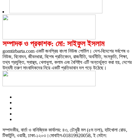
সম্পাদক ও প্রকাশক: মো: সাইফুল ইসলাম
gomtirbarta.com একটি জনপ্রিয় বাংলা নিউজ পোর্টাল। দেশ-বিদেশের সর্বশেষ ও
নিউজ, বিনোদন, জীবনধারা, বিশেষ প্রতিবেদন, রাজনীতি, অর্থনীতি, সংস্কৃতি, শিক্ষা,
তথ্য প্রযুক্তি, স্বাস্থ্য, খেলাধুলা, কলাম এবং বৈশিষ্ট্য এটি অন্তর্ভুক্ত করা হয়, দেশের
উদ্যমী তরুণ সাংবাদিকদের নিয়ে একটি প্রতিভাবান দল গড়ে উঠেছে।
সম্পাদকীয়, বার্তা ও বানিজ্যিক কার্যালয়: ৪৩, চৌধুরী মল (৫ম তলা), হাটখোলা রোড,
টিকাটুলি, ওয়ারী, ঢাকা-১২০৩।মোবাইল-01819920058, ই মেইল: