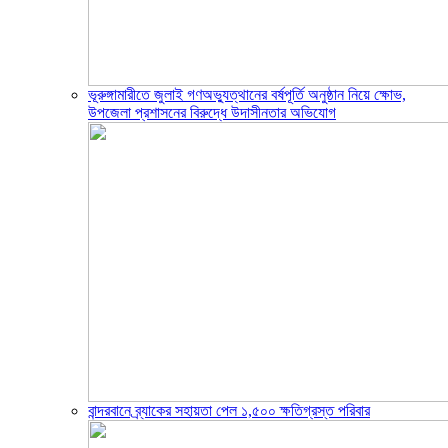
ভূরুঙ্গামারীতে জুলাই গণঅভ্যুত্থানের বর্ষপূর্তি অনুষ্ঠান নিয়ে ক্ষোভ,
উপজেলা প্রশাসনের বিরুদ্ধে উদাসীনতার অভিযোগ
বান্দরবানে ব্র্যাকের সহায়তা পেল ১,৫০০ ক্ষতিগ্রস্ত পরিবার