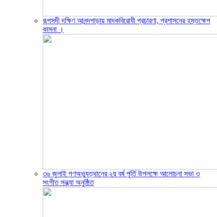
রূপসদী দক্ষিণ আনন্দপাড়ায় মাদকবিরোধী প্রচারণা, প্রশাসনের হস্তক্ষেপ
কামনা ‎।
৩৬ জুলাই গণঅভ্যুত্থানের ২য় বর্ষ পূর্তি উপলক্ষে আলোচনা সভা ও
সংগীত সন্ধ্যা অনুষ্ঠিত