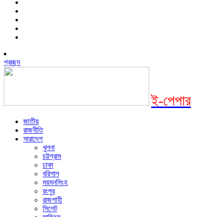
প্রচ্ছদ
ই-পেপার
জাতীয়
রাজনীতি
সারাদেশ
খুলনা
চট্টগ্রাম
ঢাকা
বরিশাল
ময়মনসিংহ
রংপুর
রাজশাহী
সিলেট