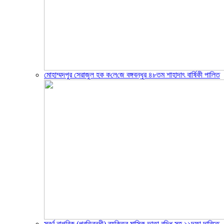
মোহাম্মদপুর সেরাজুল হক ক‌লে‌জে বঙ্গবন্ধুর ৪৮তম শাহাদাৎ বা‌র্ষিকী পা‌লিত
সুবর্ণ নাগরিক (প্রতিবন্ধী) ব্যক্তির মাসিক ভাতা বৃদ্ধি সহ ১১দফা দাবিতে