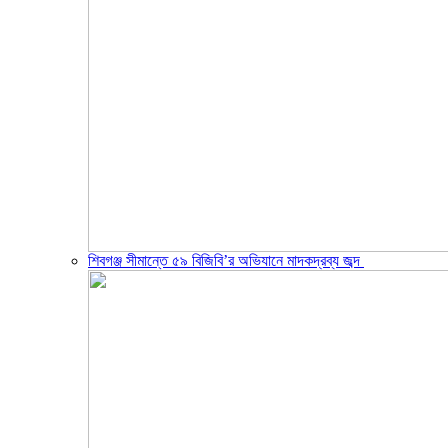
শিবগঞ্জ সীমান্তে ৫৯ বিজিবি’র অভিযানে মাদকদ্রব্য জব্দ ​