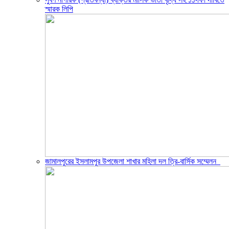
স্মারক লিপি
জামালপুরের ইসলামপুর উপজেলা শাখার মহিলা দল ত্রি-বার্সিক সম্মেলন