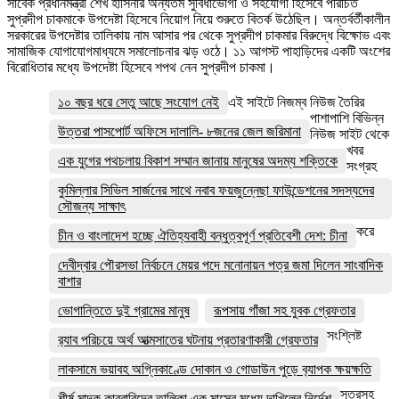
সাবেক প্রধানমন্ত্রী শেখ হাসিনার অন্যতম সুবিধাভোগী ও সহযোগী হিসেবে পরিচিত
সুপ্রদীপ চাকমাকে উপদেষ্টা হিসেবে নিয়োগ নিয়ে শুরুতে বিতর্ক উঠেছিল। অন্তর্বর্তীকালীন
সরকারের উপদেষ্টার তালিকায় নাম আসার পর থেকে সুপ্রদীপ চাকমার বিরুদ্ধে বিক্ষোভ এবং
সামাজিক যোগাযোগমাধ্যমে সমালোচনার ঝড় ওঠে। ১১ আগস্ট পাহাড়িদের একটি অংশের
বিরোধিতার মধ্যে উপদেষ্টা হিসেবে শপথ নেন সুপ্রদীপ চাকমা।
১০ বছর ধরে সেতু আছে সংযোগ নেই
এই সাইটে নিজম্ব নিউজ তৈরির
পাশাপাশি বিভিন্ন
উত্তরা পাসপোর্ট অফিসে দালালি- ৮জনের জেল জরিমানা
নিউজ সাইট থেকে
খবর
এক যুগের পথচলায় বিকাশ সম্মান জানায় মানুষের অদম্য শক্তিকে
সংগ্রহ
কুমিল্লার সিভিল সার্জনের সাথে নবাব ফয়জুন্নেছা ফাউন্ডেশনের সদস্যদের
সৌজন্য সাক্ষাৎ
করে
চীন ও বাংলাদেশ হচ্ছে ঐতিহ্যবাহী বন্ধুত্বপূর্ণ প্রতিবেশী দেশ: চীনা
দেবীদ্বার পৌরসভা নির্বচনে মেয়র পদে মনোনায়ন পত্র জমা দিলেন সাংবাদিক
বাশার
ভোগান্তিতে দুই গ্রামের মানুষ
রূপসায় গাঁজা সহ যুবক গ্রেফতার
সংশ্লিষ্ট
র‌্যাব পরিচয়ে অর্থ আত্মসাতের ঘটনায় প্রতারণাকারী গ্রেফতার
লাকসামে ভয়াবহ অগ্নিকাণ্ডে দোকান ও গোডাউন পুড়ে ব‍্যাপক ক্ষয়ক্ষতি
সূত্রসহ
শীর্ষ মাদক কারবারিদের তালিকা এক মাসের মধ্যে দাখিলের নির্দেশ