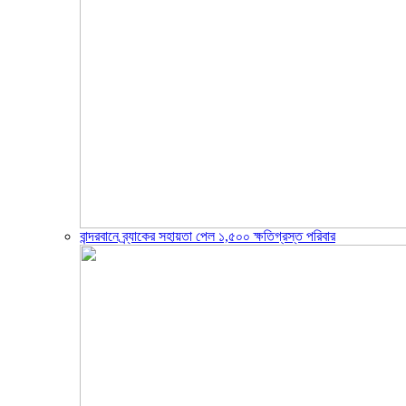
বান্দরবানে ব্র্যাকের সহায়তা পেল ১,৫০০ ক্ষতিগ্রস্ত পরিবার