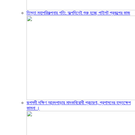
তিস্তা মহাপরিকল্পনায় গতি: অল্পদিনেই শুরু হচ্ছে পাইলট প্রকল্পের কাজ
রূপসদী দক্ষিণ আনন্দপাড়ায় মাদকবিরোধী প্রচারণা, প্রশাসনের হস্তক্ষেপ
কামনা ‎।