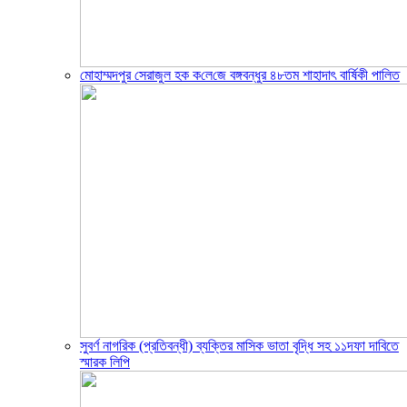
মোহাম্মদপুর সেরাজুল হক ক‌লে‌জে বঙ্গবন্ধুর ৪৮তম শাহাদাৎ বা‌র্ষিকী পা‌লিত
সুবর্ণ নাগরিক (প্রতিবন্ধী) ব্যক্তির মাসিক ভাতা বৃদ্ধি সহ ১১দফা দাবিতে
স্মারক লিপি