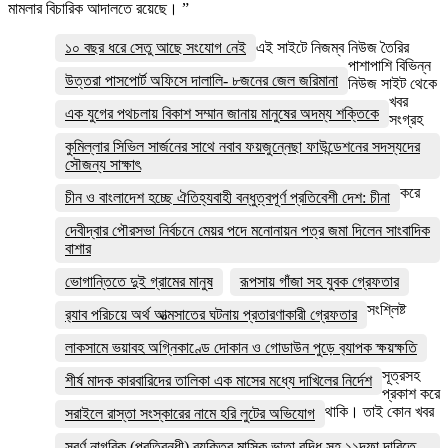
মামলার বিচারিক আদালতে রয়েছে। ”
১০ বছর ধরে সেতু আছে সংযোগ নেই
এই সাইটে নিজম্ব নিউজ তৈরির
পাশাপাশি বিভিন্ন
উত্তরা পাসপোর্ট অফিসে দালালি- ৮জনের জেল জরিমানা
নিউজ সাইট থেকে
খবর
এক যুগের পথচলায় বিকাশ সম্মান জানায় মানুষের অদম্য শক্তিকে
সংগ্রহ
কুমিল্লার সিভিল সার্জনের সাথে নবাব ফয়জুন্নেছা ফাউন্ডেশনের সদস্যদের
সৌজন্য সাক্ষাৎ
করে
চীন ও বাংলাদেশ হচ্ছে ঐতিহ্যবাহী বন্ধুত্বপূর্ণ প্রতিবেশী দেশ: চীনা
দেবীদ্বার পৌরসভা নির্বচনে মেয়র পদে মনোনায়ন পত্র জমা দিলেন সাংবাদিক
বাশার
ভোগান্তিতে দুই গ্রামের মানুষ
রূপসায় গাঁজা সহ যুবক গ্রেফতার
সংশ্লিষ্ট
র‌্যাব পরিচয়ে অর্থ আত্মসাতের ঘটনায় প্রতারণাকারী গ্রেফতার
লাকসামে ভয়াবহ অগ্নিকাণ্ডে দোকান ও গোডাউন পুড়ে ব‍্যাপক ক্ষয়ক্ষতি
সূত্রসহ
শীর্ষ মাদক কারবারিদের তালিকা এক মাসের মধ্যে দাখিলের নির্দেশ
প্রকাশ করে
থাকি। তাই কোন খবর
সরাইলে রাস্তা সংস্কারের নামে হরি লুটের অভিযোগ
সুবর্ণ নাগরিক (প্রতিবন্ধী) ব্যক্তির মাসিক ভাতা বৃদ্ধি সহ ১১দফা দাবিতে