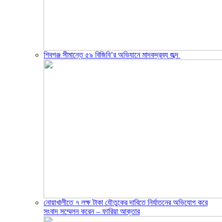
শিবগঞ্জ সীমান্তে ৫৯ বিজিবি’র অভিযানে মাদকদ্রব্য জব্দ ​
নোয়াখালীতে ৭ লক্ষ টাকা যৌতুকের দাবিতে নির্যাতনের অভিযোগ করে
সংবাদ সম্মেলন করেন – ফারিয়া আক্তার