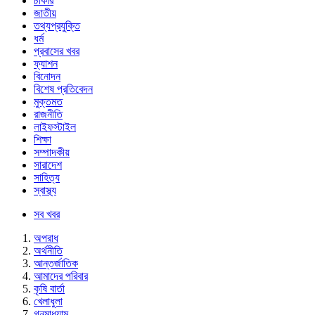
চাকরি
জাতীয়
তথ্যপ্রযুক্তি
ধর্ম
প্রবাসের খবর
ফ্যাশন
বিনোদন
বিশেষ প্রতিবেদন
মুক্তমত
রাজনীতি
লাইফস্টাইল
শিক্ষা
সম্পাদকীয়
সারাদেশ
সাহিত্য
স্বাস্থ্য
সব খবর
অপরাধ
অর্থনীতি
আন্তর্জাতিক
আমাদের পরিবার
কৃষি বার্তা
খেলাধুলা
গনমাধ্যাম