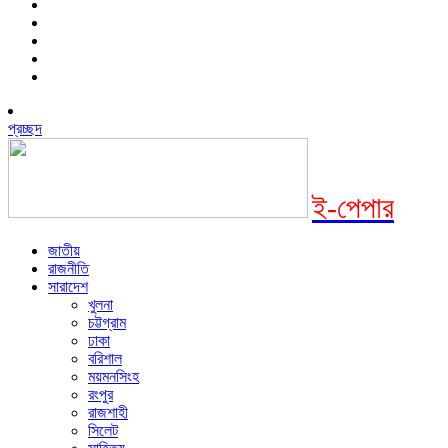
প্রচ্ছদ
ই-পেপার
জাতীয়
রাজনীতি
সারাদেশ
খুলনা
চট্টগ্রাম
ঢাকা
বরিশাল
ময়মনসিংহ
রংপুর
রাজশাহী
সিলেট