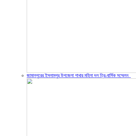
জামালপুরের ইসলামপুর উপজেলা শাখার মহিলা দল ত্রি-বার্সিক সম্মেলন