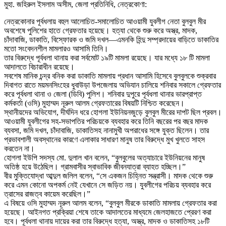
মুহা. জহিরুল ইসলাম অসীম, জেলা প্রতিনিধি, নেত্রকোণা:
নেত্রকোনার পূর্বধলায় বহুল আলোচিত-সমালোচিত আওয়ামী যুবলীগ নেতা বুলবুল মীর
অবশেষে পুলিশের হাতে গ্রেফতার হয়েছে। হত্যা থেকে শুরু করে অস্ত্র, মাদক,
চাঁদাবাজি, ডাকাতি, বিস্ফোরক ও জমি দখল—এমনকি হিন্দু সম্প্রদায়ের বাড়িতে ডাকাতির
মতো সংবেদনশীল মামলারও আসামি তিনি।
তার বিরুদ্ধে পূর্বধলা থানায় করা সর্বমোট ১৯টি মামলা রয়েছে। যার মধ্যে ১৮ টি মামলা
আদালতে বিচারাধীন রয়েছে।
সবশেষ মানিক চন্দ্র বনিক করা ডাকাতি মামলায় প্রধান আসামি হিসেবে বুলবুলকে শুক্রবার
দিবাগত রাতে ময়মনসিংহের ধুবাউড়া উপজেলায় অভিযান চালিয়ে শনিবার সকালে গ্রেফতার
করে পূর্বধলা থানা ও জেলা (ডিবি) পুলিশ। শনিবার দুপুরে পূর্বধলা থানার ভারপ্রাপ্ত
কর্মকর্তা (ওসি) মুহাম্মদ নূরুল আলম গ্রেফতারের বিষয়টি নিশ্চিত করেছেন।
স্থানীয়দের অভিযোগ, দীর্ঘদিন ধরে হোগলা ইউনিয়নজুড়ে বুলবুল মীরের দাপট ছিল প্রবল।
আওয়ামী যুবলীগের সহ-সভাপতির পরিচয়কে ব্যবহার করে তিনি বছরের পর বছর মাদক
ব্যবসা, জমি দখল, চাঁদাবাজি, ডাকাতিসহ নানামুখী অপরাধের সঙ্গে যুক্ত ছিলেন। তার
প্রভাবশালী অবস্থানের কারণে এলাকার সাধারণ মানুষ তার বিরুদ্ধে মুখ খুলতে সাহস
করতেন না।
হোগলা ইউপি সদস্য মো. দুলাল খান বলেন, “বুলবুলের অত্যাচারে ইউনিয়নের মানুষ
অতিষ্ঠ হয়ে উঠেছিল। গ্রামবাসীর স্বাভাবিক জীবনযাত্রা ব্যাহত হচ্ছিল।”
বীর মুক্তিযোদ্ধা আব্দুল জলিল বলেন, “সে একজন চিহ্নিত সন্ত্রাসী। মাদক থেকে শুরু
করে এমন কোনো অপকর্ম নেই যেখানে সে জড়িত নয়। যুবলীগের পরিচয় ব্যবহার করে
ত্রাসের রাজত্ব কায়েম করেছিল।”
এ বিষয়ে ওসি মুহাম্মদ নূরুল আলম বলেন, “বুলবুল মীরকে ডাকাতি মামলায় গ্রেফতার করা
হয়েছে। আইনগত প্রক্রিয়া শেষে তাকে আদালতের মাধ্যমে জেলহাজতে প্রেরণ করা
হবে। পূর্বধলা থানায় দায়ের করা তার বিরুদ্ধে হত্যা, অস্ত্র, মাদক ও ডাকাতিসহ ১৮টি