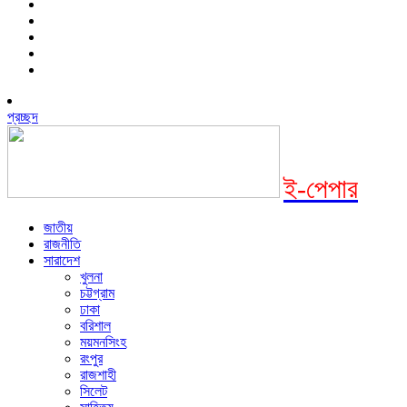
প্রচ্ছদ
ই-পেপার
জাতীয়
রাজনীতি
সারাদেশ
খুলনা
চট্টগ্রাম
ঢাকা
বরিশাল
ময়মনসিংহ
রংপুর
রাজশাহী
সিলেট