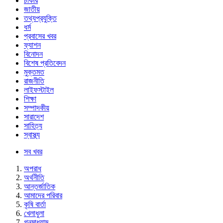
চাকরি
জাতীয়
তথ্যপ্রযুক্তি
ধর্ম
প্রবাসের খবর
ফ্যাশন
বিনোদন
বিশেষ প্রতিবেদন
মুক্তমত
রাজনীতি
লাইফস্টাইল
শিক্ষা
সম্পাদকীয়
সারাদেশ
সাহিত্য
স্বাস্থ্য
সব খবর
অপরাধ
অর্থনীতি
আন্তর্জাতিক
আমাদের পরিবার
কৃষি বার্তা
খেলাধুলা
গনমাধ্যাম