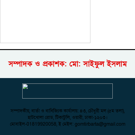
সম্পাদক ও প্রকাশক: মো: সাইফুল ইসলাম
সম্পাদকীয়, বার্তা ও বানিজ্যিক কার্যালয়: ৪৩, চৌধুরী মল (৫ম তলা),
হাটখোলা রোড, টিকাটুলি, ওয়ারী, ঢাকা-১২০৩।
মোবাইল-01819920058, ই মেইল: gomtirbarta@gmail.com