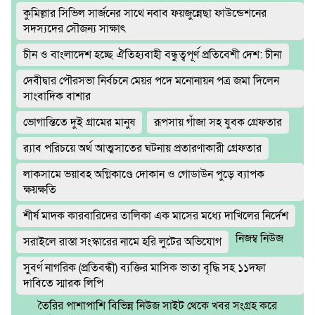
কুমিল্লার সিভিল সার্জনের সাথে নবাব ফয়জুন্নেছা ফাউন্ডেশনের
সদস্যদের সৌজন্য সাক্ষাৎ
চীন ও বাংলাদেশ হচ্ছে ঐতিহ্যবাহী বন্ধুত্বপূর্ণ প্রতিবেশী দেশ: চীনা
দেবীদ্বার পৌরসভা নির্বচনে মেয়র পদে মনোনায়ন পত্র জমা দিলেন
সাংবাদিক বাশার
ভোগান্তিতে দুই গ্রামের মানুষ
রূপসায় গাঁজা সহ যুবক গ্রেফতার
র‌্যাব পরিচয়ে অর্থ আত্মসাতের ঘটনায় প্রতারণাকারী গ্রেফতার
লাকসামে ভয়াবহ অগ্নিকাণ্ডে দোকান ও গোডাউন পুড়ে ব‍্যাপক
ক্ষয়ক্ষতি
শীর্ষ মাদক কারবারিদের তালিকা এক মাসের মধ্যে দাখিলের নির্দেশ
নিজম্ব নিউজ
সরাইলে রাস্তা সংস্কারের নামে হরি লুটের অভিযোগ
সুবর্ণ নাগরিক (প্রতিবন্ধী) ব্যক্তির মাসিক ভাতা বৃদ্ধি সহ ১১দফা
দাবিতে স্মারক লিপি
তৈরির পাশাপাশি বিভিন্ন নিউজ সাইট থেকে খবর সংগ্রহ করে