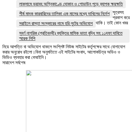
লাকসামে ভয়াবহ অগ্নিকাণ্ডে দোকান ও গোডাউন পুড়ে ব‍্যাপক ক্ষয়ক্ষতি
সূত্রসহ
শীর্ষ মাদক কারবারিদের তালিকা এক মাসের মধ্যে দাখিলের নির্দেশ
প্রকাশ করে
থাকি। তাই কোন খবর
সরাইলে রাস্তা সংস্কারের নামে হরি লুটের অভিযোগ
সুবর্ণ নাগরিক (প্রতিবন্ধী) ব্যক্তির মাসিক ভাতা বৃদ্ধি সহ ১১দফা দাবিতে
স্মারক লিপি
নিয়ে আপত্তি বা অভিযোগ থাকলে সংশ্লিষ্ট নিউজ সাইটের কর্তৃপক্ষের সাথে যোগাযোগ
করার অনুরোধ রইলো।বিনা অনুমতিতে এই সাইটের সংবাদ, আলোকচিত্র অডিও ও
ভিডিও ব্যবহার করা বেআইনি।
সারাদেশ সর্বশেষ