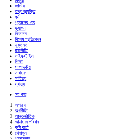
চাকরি
জাতীয়
তথ্যপ্রযুক্তি
ধর্ম
প্রবাসের খবর
ফ্যাশন
বিনোদন
বিশেষ প্রতিবেদন
মুক্তমত
রাজনীতি
লাইফস্টাইল
শিক্ষা
সম্পাদকীয়
সারাদেশ
সাহিত্য
স্বাস্থ্য
সব খবর
অপরাধ
অর্থনীতি
আন্তর্জাতিক
আমাদের পরিবার
কৃষি বার্তা
খেলাধুলা
গনমাধ্যাম