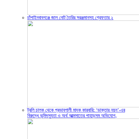
চাঁপাইনবাবগঞ্জে জাল নোট তৈরির সরঞ্জমানসহ গ্রেফতার ২
ট্রলি চালক থেকে প্রভাবশালী মাদক কারবারি: ‘ডাক্তার নয়ন’-এর
বিরুদ্ধে ভূমিদস্যুতা ও অর্থ আত্মসাতের পাহাড়সম অভিযোগ,