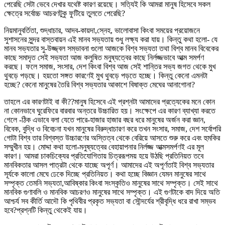
পেরেছি সেটা ভেবে দেখার যথেষ্ট কারণ রয়েছে। সত্যিই কি আমরা মানুষ হিসেবে সকল
ক্ষেত্রে সর্বোচ্চ আচরণটুকু ফুটিয়ে তুলতে পেরেছি?
নিয়মানুবর্তিতা, শুদ্ধাচার, আদব-কায়দা,স্নেহ, ভালোবাসা কিংবা সময়ের প্রয়োজনে
সুশাসনের সুন্দর বাস্তবায়ন এই মানব সভ্যতায় শুধু লক্ষ্য করা যায়। কিন্তু কথা হলো- যে
মানব সভ্যতার সু-উজ্জ্বল সম্ভাবনা গুলো আজকে বিশ্ব সভ্যতা তথা বিশ্ব মানব বিবেকের
কাছে সমাদৃত সেই সভ্যতা আজ কলুষিত মনুষ্যত্বের কাছে নির্লজ্জভাবে আত্ম সমর্পণ
করছে। ফলে সমাজ, সংসার, দেশ কিংবা বিশ্ব আজ সেই শান্তির সভ্য জগত থেকে মুখ
থুবড়ে পড়ছে। হয়তো সঙ্গত কারণেই মুখ থুবড়ে পড়তে হচ্ছে। কিন্তু কেনো এমনটা
হচ্ছে? কেনো মানুষের তৈরি বিশ্ব সভ্যতার আকাশে বিষাক্ত মেঘের আনাগোনা?
তাহলে এর কারণটাই বা কী??মানুষ হিসেবে এই প্রশ্নটা আমাদের প্রত্যেকের মনে কোন
না কোনভাবে ঘুরেফিরে বারবার অন্তরে উচ্চারিত হয়। সংক্ষেপে এর কারণ ব্যাখ্যা করতে
গেলে -ঠিক এভাবে বলা যেতে পারে-হাজার হাজার বছর ধরে মানুষের অর্জন করা জ্ঞান,
বিবেক, বুদ্ধি ও বিবেচনা যখন মানুষের বিরুদ্ধাচারণ করে তখন সংসার, সমাজ, দেশ সর্বোপরি
গোটা বিশ্ব তার বিশ্বস্ত উচ্চারণের অস্তিত্ব থেকে বেরিয়ে আসতে শুরু করে এবং হুমকির
সম্মুখীন হয়। মোদ্দা কথা হলো-মনুষ্যত্বের বেহায়াপনার নির্লজ্জ আত্মসমর্পণই এর মূল
কারণ। আমরা চাকচিক্যের প্রতিযোগিতায় চিত্ররূপময় হয়ে উঠছি প্রতিনিয়ত তবে
মানবিকতার আসল পাত্রটা থেকে যাচ্ছে অপূর্ণ। আমাদের এই অপূর্ণতাই বিশ্ব সভ্যতার
সূর্যকে কালো মেঘে ঢেকে দিচ্ছে প্রতিনিয়ত। কথা হচ্ছে বিজ্ঞান যেমন মানুষের সাথে
সম্পৃক্ত তেমনি সভ্যতা,আবিষ্কার কিংবা সংস্কৃতিও মানুষের সাথে সম্পৃক্ত। সেই সাথে
মানবিক গুণাবলি ও মানবিক আচরণও মানুষের সাথে সম্পৃক্ত। এই গুণটাকে বাদ দিয়ে অতি
আশ্চর্য সব কীর্তি আদৌ কি পৃথিবীর প্রকৃত সভ্যতা বা সৌন্দর্যের শ্রীবৃদ্ধি ধরে রাখা সম্ভব
হবে?প্রশ্নটি কিন্তু থেকেই যায়।