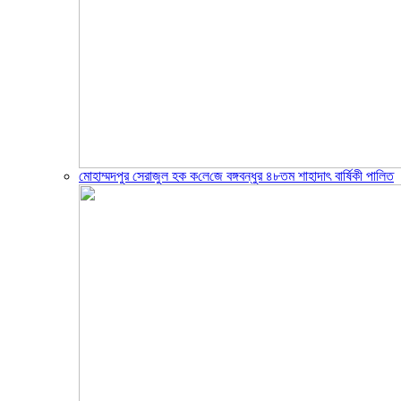
মোহাম্মদপুর সেরাজুল হক ক‌লে‌জে বঙ্গবন্ধুর ৪৮তম শাহাদাৎ বা‌র্ষিকী পা‌লিত