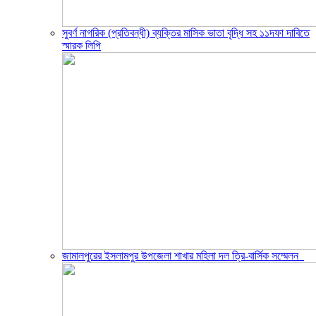
সুবর্ণ নাগরিক (প্রতিবন্ধী) ব্যক্তির মাসিক ভাতা বৃদ্ধি সহ ১১দফা দাবিতে
স্মারক লিপি
জামালপুরের ইসলামপুর উপজেলা শাখার মহিলা দল ত্রি-বার্সিক সম্মেলন