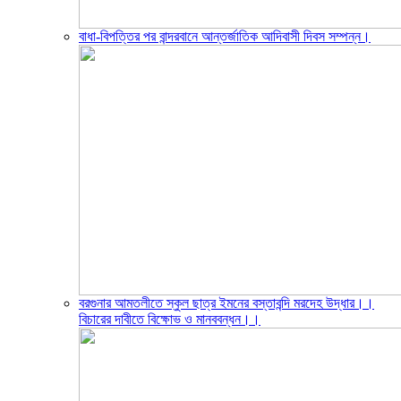
বাধা-বিপত্তির পর বান্দরবানে আন্তর্জাতিক আদিবাসী দিবস সম্পন্ন।
বরগুনার আমতলীতে স্কুল ছাত্র ইমনের বস্তাবন্দি মরদেহ উদ্ধার।।
বিচারের দাবীতে বিক্ষোভ ও মানববন্ধন।।