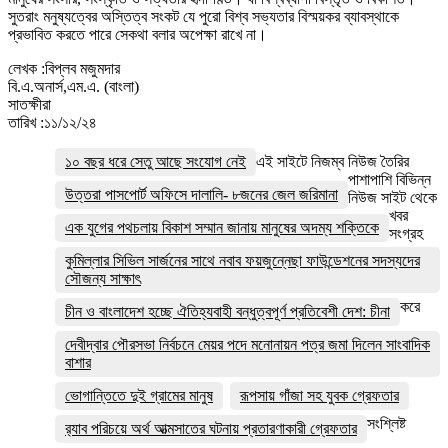
সুতরাং মনুষ্যত্বের অস্তিত্ব সংকট যে পুরো বিশ্ব সভ্যতার বিস্ময়কর ব্যাবস্থাকে
প্রভাবিত করতে পারে সেকথা বলার অপেক্ষা রাখে না।
লেখক :বিপ্লব মজুমদার
বি.এ.অনার্স,এম.এ. (বাংলা)
সাতক্ষীরা
তারিখ :১১/১২/২৪
১০ বছর ধরে সেতু আছে সংযোগ নেই
এই সাইটে নিজম্ব নিউজ তৈরির
পাশাপাশি বিভিন্ন
উত্তরা পাসপোর্ট অফিসে দালালি- ৮জনের জেল জরিমানা
নিউজ সাইট থেকে
খবর
এক যুগের পথচলায় বিকাশ সম্মান জানায় মানুষের অদম্য শক্তিকে
সংগ্রহ
কুমিল্লার সিভিল সার্জনের সাথে নবাব ফয়জুন্নেছা ফাউন্ডেশনের সদস্যদের
সৌজন্য সাক্ষাৎ
করে
চীন ও বাংলাদেশ হচ্ছে ঐতিহ্যবাহী বন্ধুত্বপূর্ণ প্রতিবেশী দেশ: চীনা
দেবীদ্বার পৌরসভা নির্বচনে মেয়র পদে মনোনায়ন পত্র জমা দিলেন সাংবাদিক
বাশার
ভোগান্তিতে দুই গ্রামের মানুষ
রূপসায় গাঁজা সহ যুবক গ্রেফতার
সংশ্লিষ্ট
র‌্যাব পরিচয়ে অর্থ আত্মসাতের ঘটনায় প্রতারণাকারী গ্রেফতার