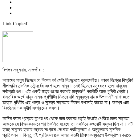
Link Copied!
বিপ্লব মজুমদার, সাতক্ষীরা :
আমাদের মানুষ হিসেবে যে বিশেষ গর্ব সেটা নিঃসন্দেহে প্রশংসনীয়। কারণ বিশ্বের বিস্তীর্ণ
লীলাভূমির নান্দনিক সৌন্দর্যের অংশ হলো মানুষ। সেই হিসেবে মনুষ্যত্ব হলো মানুষের
সর্বশ্রেষ্ঠ গুণ। এই একটি মাত্র গুণের করণেই মানুষরূপী প্রাণীটি আজ পৃথিবী শ্রেষ্ঠ।
বাস্তবিক অর্থে মানুষ নামক প্রাণীটির ভিতরে যদি মনুষ্যত্ব নামক উপাদানটি না থাকতো
তাহলে পৃথিবীর এই শান্ত ও সুসভ্য সভ্যতার বিকাশ কখনোই ঘটতো না। অবশ্য এটা
বিবর্তনের এক সুদীর্ঘ সংগ্রামের ফসল।
আদিম কালে প্রস্তর যুগের পর থেকে নানা রকমের চড়াই উৎরাই পেরিয়ে মানব সভ্যতা
আজকে যে বিস্ময়করভাবে প্রতিফলিত হয়েছে তা একদিনে কখনোই সম্ভব ছিল না। এটা
হচ্ছে মানুষের হাজার বছরের সংগ্রাম -সংঘাত প্রতিকূলতা ও অনুকূলতার নান্দনিক
প্রতিফলন। কিন্তু এই প্রতিফলনকে আমরা কতটা শিল্পসাফল্যরূপে উপস্থাপন করতে