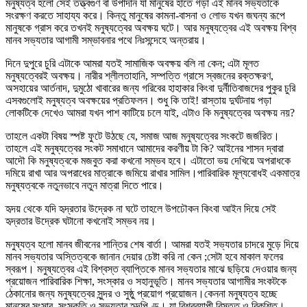
মনুষ্যত্ব হলো সেই তত্ত্বগুণ বা উপাদান যা মানুষের হাতে গড়া এই মানব সভ্যতাকে
সংরক্ষণ করতে সাহায্য করে। কিন্তু মানুষের কামনা-বাসনা ও লোভ যখন জঘন্য রূপে
মানুষকে গ্রাস করে তখনই মনুষ্যত্বের অবক্ষয় ঘটে। আর মনুষ্যত্বের এই অবক্ষয় বিশ্ব
মানব সভ্যতার আগামী সম্ভাবনার পথে নিঃসন্দেহে অন্তরায়।
দিনে দুপুরে চুরি এটাকে আমরা যতই সামাজিক অবক্ষয় বলি না কেন; এটা মূলত
মনুষ্যত্বেরই অবক্ষয়। নারীর শ্লীলতাহানি, সম্পত্তি গ্রাসে স্বজনের রক্তক্ষরণ,
অসহায়ের আর্তনাদ, দুমুঠো খাবারের জন্য গরিবের হাহাকার কিংবা দুর্নীতিবাজদের পুকুর চুরি
এসবগুলোই মনুষ্যত্ব অবক্ষয়ের প্রতিফলন। শুধু কি তাই! রাস্তায় দুর্ঘটনায় পড়া
লোকটিকে দেখেও আমরা যখন পাশ কাটিয়ে চলে যাই, এটাও কি মনুষ্যত্বের অবক্ষয় নয়?
তাহলে একটা বিষয় স্পষ্ট ফুটে উঠছে যে, সমাজ আজ মনুষ্যত্বের সংকটে জর্জরিত।
তাহলে এই মনুষ্যত্বের সংকট সমাধানে আমাদের করণীয় টা কি? আইনের শাসন দ্বারা
আদৌ কি মনুষ্যত্বকে মজবুত করা কখনো সম্ভব হবে। এটাতো ভয় দেখিয়ে অপরাধকে
দমিয়ে রাখা আর অপরাধের মাত্রাকে জমিয়ে রাখার সামিল।পারিবারিক মূল্যবোধই একমাত্র
মনুষ্যত্বকে নতুনভাবে নতুন মাত্রা দিতে পারে।
হৃদয় থেকে যদি হৃদ্রতার উদ্রেক না ঘটে তাহলে উপঢৌকন কিংবা আইন দিয়ে সেই
হৃদ্রতার উদ্রেক ঘটানো কখনোই সম্ভব নয়।
মনুষ্যত্ব হলো মানব জীবনের শান্তির শেষ বার্তা। আমরা যতই সভ্যতার চাদরে মুড়ে দিয়ে
মানব সভ্যতার অস্তিত্বকে জানান দেয়ার চেষ্টা করি না কেন ;সেটা হবে মাকাল ফলের
স্বরূপ। মনুষ্যত্বের এই বিশ্বস্ত ব্যাপ্তিকে মানব সভ্যতার মাঝে ছড়িয়ে দেওয়ার জন্য
প্রয়োজন পারিবারিক শিক্ষা, সংস্কার ও সহানুভূতি। মানব সভ্যতার আগামীর সংকটকে
ঠেকানোর জন্য মনুষ্যত্বের সুন্দর ও সুষ্ঠু প্রয়োগ প্রয়োজন।কেননা মনুষ্যত্ব হচ্ছে
মানুষের সংসার, সংস্কৃতি ও সভ্যতার হৃদপিণ্ড। যা বিশ্বব্যাপী বিস্তৃত ও বিকশিত।