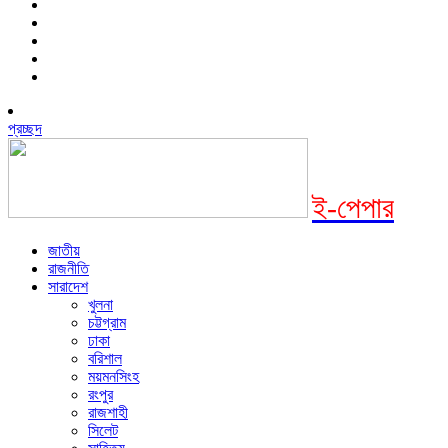
প্রচ্ছদ
ই-পেপার
জাতীয়
রাজনীতি
সারাদেশ
খুলনা
চট্টগ্রাম
ঢাকা
বরিশাল
ময়মনসিংহ
রংপুর
রাজশাহী
সিলেট