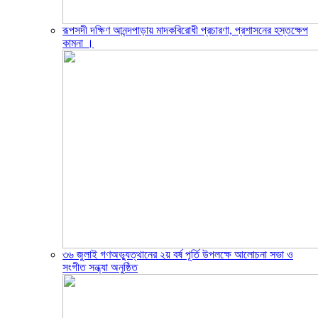
রূপসদী দক্ষিণ আনন্দপাড়ায় মাদকবিরোধী প্রচারণা, প্রশাসনের হস্তক্ষেপ
কামনা ‎।
৩৬ জুলাই গণঅভ্যুত্থানের ২য় বর্ষ পূর্তি উপলক্ষে আলোচনা সভা ও
সংগীত সন্ধ্যা অনুষ্ঠিত