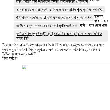
সংশ্লিষ্ট
র‌্যাব পরিচয়ে অর্থ আত্মসাতের ঘটনায় প্রতারণাকারী গ্রেফতার
লাকসামে ভয়াবহ অগ্নিকাণ্ডে দোকান ও গোডাউন পুড়ে ব‍্যাপক ক্ষয়ক্ষতি
সূত্রসহ
শীর্ষ মাদক কারবারিদের তালিকা এক মাসের মধ্যে দাখিলের নির্দেশ
প্রকাশ করে
থাকি। তাই কোন খবর
সরাইলে রাস্তা সংস্কারের নামে হরি লুটের অভিযোগ
সুবর্ণ নাগরিক (প্রতিবন্ধী) ব্যক্তির মাসিক ভাতা বৃদ্ধি সহ ১১দফা দাবিতে
স্মারক লিপি
নিয়ে আপত্তি বা অভিযোগ থাকলে সংশ্লিষ্ট নিউজ সাইটের কর্তৃপক্ষের সাথে যোগাযোগ
করার অনুরোধ রইলো।বিনা অনুমতিতে এই সাইটের সংবাদ, আলোকচিত্র অডিও ও
ভিডিও ব্যবহার করা বেআইনি।
শিক্ষা সর্বশেষ