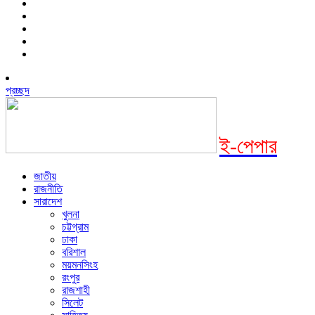
প্রচ্ছদ
ই-পেপার
জাতীয়
রাজনীতি
সারাদেশ
খুলনা
চট্টগ্রাম
ঢাকা
বরিশাল
ময়মনসিংহ
রংপুর
রাজশাহী
সিলেট