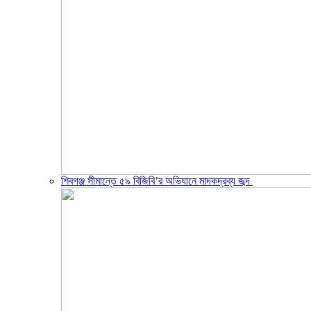
শিবগঞ্জ সীমান্তে ৫৯ বিজিবি’র অভিযানে মাদকদ্রব্য জব্দ ​