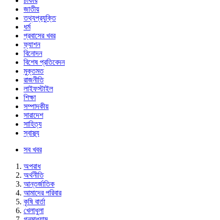
চাকরি
জাতীয়
তথ্যপ্রযুক্তি
ধর্ম
প্রবাসের খবর
ফ্যাশন
বিনোদন
বিশেষ প্রতিবেদন
মুক্তমত
রাজনীতি
লাইফস্টাইল
শিক্ষা
সম্পাদকীয়
সারাদেশ
সাহিত্য
স্বাস্থ্য
সব খবর
অপরাধ
অর্থনীতি
আন্তর্জাতিক
আমাদের পরিবার
কৃষি বার্তা
খেলাধুলা
গনমাধ্যাম