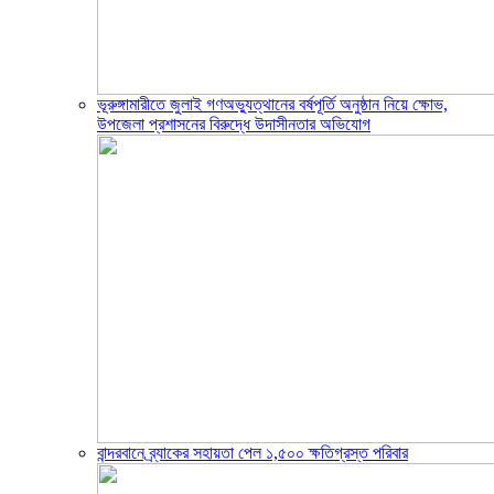
ভূরুঙ্গামারীতে জুলাই গণঅভ্যুত্থানের বর্ষপূর্তি অনুষ্ঠান নিয়ে ক্ষোভ,
উপজেলা প্রশাসনের বিরুদ্ধে উদাসীনতার অভিযোগ
বান্দরবানে ব্র্যাকের সহায়তা পেল ১,৫০০ ক্ষতিগ্রস্ত পরিবার