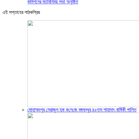
কমিশনের মতবিনিময় সভা অনুষ্ঠিত
এই সপ্তাহের পাঠকপ্রিয়
মোহাম্মদপুর সেরাজুল হক ক‌লে‌জে বঙ্গবন্ধুর ৪৮তম শাহাদাৎ বা‌র্ষিকী পা‌লিত