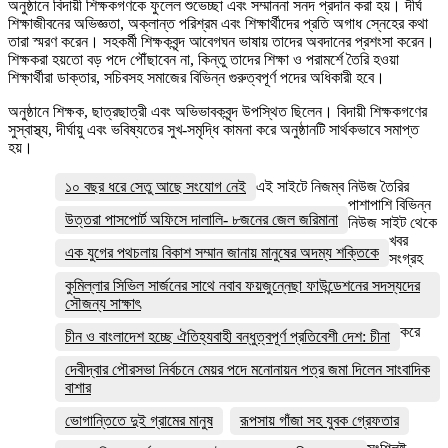
অনুষ্ঠানে বিদায়ী শিক্ষকগণকে ফুলেল শুভেচ্ছা এবং সম্মাননা সনদ প্রদান করা হয়। দীর্ঘ
শিক্ষাজীবনের অভিজ্ঞতা, অক্লান্ত পরিশ্রম এবং শিক্ষার্থীদের প্রতি অগাধ স্নেহের কথা
তারা স্মরণ করেন। সহকর্মী শিক্ষকবৃন্দ আবেগঘন ভাষায় তাদের অবদানের প্রশংসা করেন।
শিক্ষকরা হয়তো বড় পদে পৌঁছাবেন না, কিন্তু তাদের শিক্ষা ও পরামর্শে তৈরি হওয়া
শিক্ষার্থীরা ডাক্তার, সচিবসহ সমাজের বিভিন্ন গুরুত্বপূর্ণ পদের অধিকারী হবে।
অনুষ্ঠানে শিক্ষক, ছাত্রছাত্রী এবং অভিভাবকবৃন্দ উপস্থিত ছিলেন। বিদায়ী শিক্ষকগণের
সুস্বাস্থ্য, দীর্ঘায়ু এবং ভবিষ্যতের সুখ-সমৃদ্ধি কামনা করে অনুষ্ঠানটি সার্থকভাবে সমাপ্ত
হয়।
১০ বছর ধরে সেতু আছে সংযোগ নেই
এই সাইটে নিজম্ব নিউজ তৈরির
পাশাপাশি বিভিন্ন
উত্তরা পাসপোর্ট অফিসে দালালি- ৮জনের জেল জরিমানা
নিউজ সাইট থেকে
খবর
এক যুগের পথচলায় বিকাশ সম্মান জানায় মানুষের অদম্য শক্তিকে
সংগ্রহ
কুমিল্লার সিভিল সার্জনের সাথে নবাব ফয়জুন্নেছা ফাউন্ডেশনের সদস্যদের
সৌজন্য সাক্ষাৎ
করে
চীন ও বাংলাদেশ হচ্ছে ঐতিহ্যবাহী বন্ধুত্বপূর্ণ প্রতিবেশী দেশ: চীনা
দেবীদ্বার পৌরসভা নির্বচনে মেয়র পদে মনোনায়ন পত্র জমা দিলেন সাংবাদিক
বাশার
ভোগান্তিতে দুই গ্রামের মানুষ
রূপসায় গাঁজা সহ যুবক গ্রেফতার