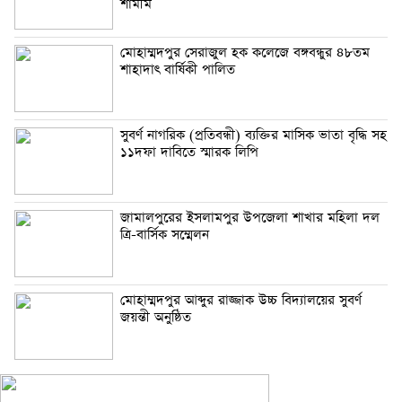
শামীম
মোহাম্মদপুর সেরাজুল হক ক‌লে‌জে বঙ্গবন্ধুর ৪৮তম
শাহাদাৎ বা‌র্ষিকী পা‌লিত
সুবর্ণ নাগরিক (প্রতিবন্ধী) ব্যক্তির মাসিক ভাতা বৃদ্ধি সহ
১১দফা দাবিতে স্মারক লিপি
জামালপুরের ইসলামপুর উপজেলা শাখার মহিলা দল
ত্রি-বার্সিক সম্মেলন
মোহাম্মদপুর আব্দুর রাজ্জাক উচ্চ বিদ্যালয়ের সুবর্ণ
জয়ন্তী অনুষ্ঠিত