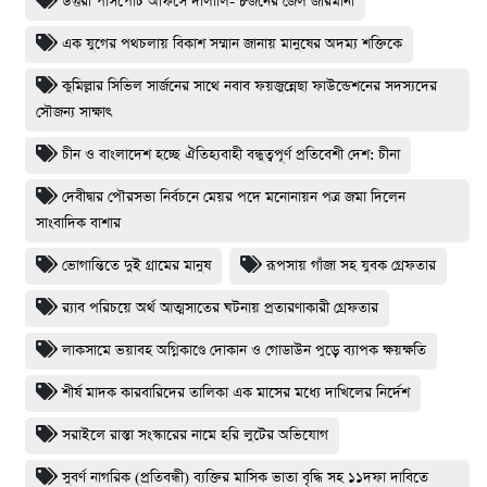
উত্তরা পাসপোর্ট অফিসে দালালি- ৮জনের জেল জরিমানা
এক যুগের পথচলায় বিকাশ সম্মান জানায় মানুষের অদম্য শক্তিকে
কুমিল্লার সিভিল সার্জনের সাথে নবাব ফয়জুন্নেছা ফাউন্ডেশনের সদস্যদের
সৌজন্য সাক্ষাৎ
চীন ও বাংলাদেশ হচ্ছে ঐতিহ্যবাহী বন্ধুত্বপূর্ণ প্রতিবেশী দেশ: চীনা
দেবীদ্বার পৌরসভা নির্বচনে মেয়র পদে মনোনায়ন পত্র জমা দিলেন
সাংবাদিক বাশার
ভোগান্তিতে দুই গ্রামের মানুষ
রূপসায় গাঁজা সহ যুবক গ্রেফতার
র‌্যাব পরিচয়ে অর্থ আত্মসাতের ঘটনায় প্রতারণাকারী গ্রেফতার
লাকসামে ভয়াবহ অগ্নিকাণ্ডে দোকান ও গোডাউন পুড়ে ব‍্যাপক ক্ষয়ক্ষতি
শীর্ষ মাদক কারবারিদের তালিকা এক মাসের মধ্যে দাখিলের নির্দেশ
সরাইলে রাস্তা সংস্কারের নামে হরি লুটের অভিযোগ
সুবর্ণ নাগরিক (প্রতিবন্ধী) ব্যক্তির মাসিক ভাতা বৃদ্ধি সহ ১১দফা দাবিতে