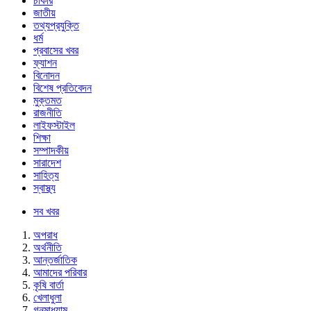
চাকরি
জাতীয়
তথ্যপ্রযুক্তি
ধর্ম
প্রবাসের খবর
ফ্যাশন
বিনোদন
বিশেষ প্রতিবেদন
মুক্তমত
রাজনীতি
লাইফস্টাইল
শিক্ষা
সম্পাদকীয়
সারাদেশ
সাহিত্য
স্বাস্থ্য
সব খবর
অপরাধ
অর্থনীতি
আন্তর্জাতিক
আমাদের পরিবার
কৃষি বার্তা
খেলাধুলা
গনমাধ্যাম