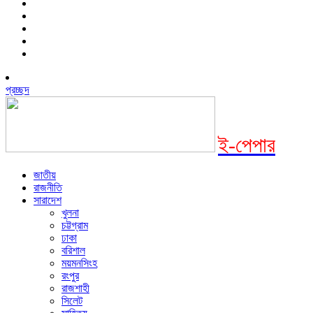
প্রচ্ছদ
ই-পেপার
জাতীয়
রাজনীতি
সারাদেশ
খুলনা
চট্টগ্রাম
ঢাকা
বরিশাল
ময়মনসিংহ
রংপুর
রাজশাহী
সিলেট