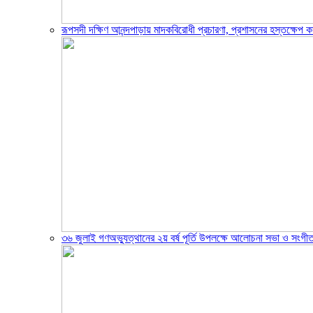
রূপসদী দক্ষিণ আনন্দপাড়ায় মাদকবিরোধী প্রচারণা, প্রশাসনের হস্তক্ষেপ ক
৩৬ জুলাই গণঅভ্যুত্থানের ২য় বর্ষ পূর্তি উপলক্ষে আলোচনা সভা ও সংগীত স